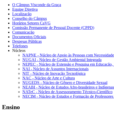
O Câmpus Visconde da Graça
Equipe Diretiva
Localização
Conselho do Câmpus
Horários Setores CaVG
Comissão Permanente de Pessoal Docente (CPPD)
Comunicação
Documentos Oficiais
Despesas Públicas
Telefones
Núcleos
NAPNE - Núcleo de Apoio às Pessoas com Necessidades
NUGAI - Núcleo de Gestão Ambiental Integrada
NEPEC - Núcleo de Extensão e Pesquisa em Educação, 
NAI - Núcleo de Assuntos Internacionais
NIT - Núcleo de Inovação Tecnológica
NAC - Núcleo de Arte e Cultura
NUGEDS - Núcleo de Gênero e Diversidade Sexual
NEABI - Núcleo de Estudos Afro-brasileiros e Indígenas
NATeC - Núcleo de Assessoramento Técnico-Científico
NECIM - Núcleo de Estudos e Formação de Professores 
Ensino