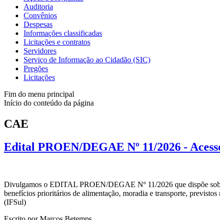
Auditoria
Convênios
Despesas
Informações classificadas
Licitações e contratos
Servidores
Serviço de Informação ao Cidadão (SIC)
Pregões
Licitações
Fim do menu principal
Início do conteúdo da página
CAE
Edital PROEN/DEGAE Nº 11/2026 - Acesso ao
Divulgamos o EDITAL PROEN/DEGAE Nº 11/2026 que dispõe sobre o pe
benefícios prioritários de alimentação, moradia e transporte, previst
(IFSul)
Escrito por Marcos Betemps