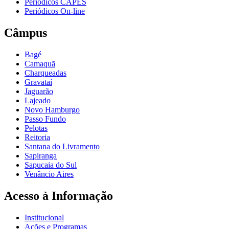
Periódicos CAPES
Periódicos On-line
Câmpus
Bagé
Camaquã
Charqueadas
Gravataí
Jaguarão
Lajeado
Novo Hamburgo
Passo Fundo
Pelotas
Reitoria
Santana do Livramento
Sapiranga
Sapucaia do Sul
Venâncio Aires
Acesso à Informação
Institucional
Ações e Programas