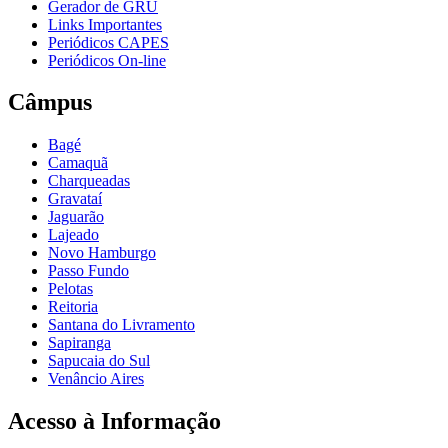
Gerador de GRU
Links Importantes
Periódicos CAPES
Periódicos On-line
Câmpus
Bagé
Camaquã
Charqueadas
Gravataí
Jaguarão
Lajeado
Novo Hamburgo
Passo Fundo
Pelotas
Reitoria
Santana do Livramento
Sapiranga
Sapucaia do Sul
Venâncio Aires
Acesso à Informação