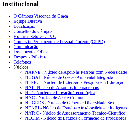
Institucional
O Câmpus Visconde da Graça
Equipe Diretiva
Localização
Conselho do Câmpus
Horários Setores CaVG
Comissão Permanente de Pessoal Docente (CPPD)
Comunicação
Documentos Oficiais
Despesas Públicas
Telefones
Núcleos
NAPNE - Núcleo de Apoio às Pessoas com Necessidades
NUGAI - Núcleo de Gestão Ambiental Integrada
NEPEC - Núcleo de Extensão e Pesquisa em Educação, 
NAI - Núcleo de Assuntos Internacionais
NIT - Núcleo de Inovação Tecnológica
NAC - Núcleo de Arte e Cultura
NUGEDS - Núcleo de Gênero e Diversidade Sexual
NEABI - Núcleo de Estudos Afro-brasileiros e Indígenas
NATeC - Núcleo de Assessoramento Técnico-Científico
NECIM - Núcleo de Estudos e Formação de Professores 