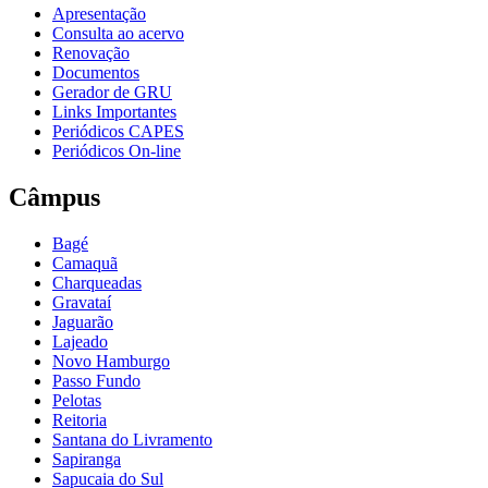
Apresentação
Consulta ao acervo
Renovação
Documentos
Gerador de GRU
Links Importantes
Periódicos CAPES
Periódicos On-line
Câmpus
Bagé
Camaquã
Charqueadas
Gravataí
Jaguarão
Lajeado
Novo Hamburgo
Passo Fundo
Pelotas
Reitoria
Santana do Livramento
Sapiranga
Sapucaia do Sul