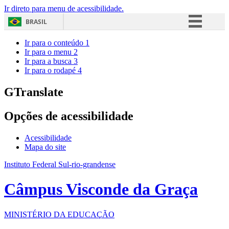
Ir direto para menu de acessibilidade.
BRASIL
Simplifique!
Ir para o conteúdo
1
Ir para o menu
2
Comunica BR
Ir para a busca
3
Ir para o rodapé
4
Participe
Acesso à informação
GTranslate
Legislação
Opções de acessibilidade
Canais
Acessibilidade
Mapa do site
Instituto Federal Sul-rio-grandense
Câmpus Visconde da Graça
MINISTÉRIO DA EDUCAÇÃO