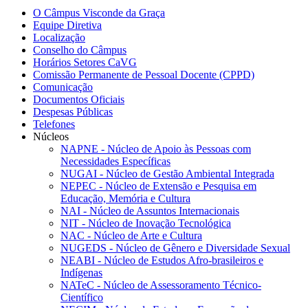
O Câmpus Visconde da Graça
Equipe Diretiva
Localização
Conselho do Câmpus
Horários Setores CaVG
Comissão Permanente de Pessoal Docente (CPPD)
Comunicação
Documentos Oficiais
Despesas Públicas
Telefones
Núcleos
NAPNE - Núcleo de Apoio às Pessoas com
Necessidades Específicas
NUGAI - Núcleo de Gestão Ambiental Integrada
NEPEC - Núcleo de Extensão e Pesquisa em
Educação, Memória e Cultura
NAI - Núcleo de Assuntos Internacionais
NIT - Núcleo de Inovação Tecnológica
NAC - Núcleo de Arte e Cultura
NUGEDS - Núcleo de Gênero e Diversidade Sexual
NEABI - Núcleo de Estudos Afro-brasileiros e
Indígenas
NATeC - Núcleo de Assessoramento Técnico-
Científico