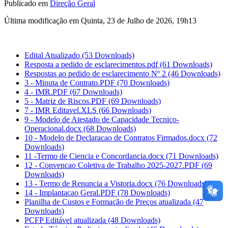
Publicado em
Direção Geral
Última modificação em Quinta, 23 de Julho de 2026, 19h13
Edital Atualizado
(53 Downloads)
Resposta a pedido de esclarecimentos.pdf
(61 Downloads)
Respostas ao pedido de esclarecimento Nº 2
(46 Downloads)
3 - Minuta de Contrato.PDF
(70 Downloads)
4 - IMR.PDF
(67 Downloads)
5 - Matriz de Riscos.PDF
(69 Downloads)
7 - IMR Editavel.XLS
(66 Downloads)
9 - Modelo de Atestado de Capacidade Tecnico-
Operacional.docx
(68 Downloads)
10 - Modelo de Declaracao de Contratos Firmados.docx
(72
Downloads)
11 -Termo de Ciencia e Concordancia.docx
(71 Downloads)
12 - Convencao Coletiva de Trabalho 2025-2027.PDF
(69
Downloads)
13 - Termo de Renuncia a Vistoria.docx
(76 Downloads)
14 - Implantacao Geral.PDF
(78 Downloads)
Planilha de Custos e Formação de Preços atualizada
(47
Downloads)
PCFP Editável atualizada
(48 Downloads)