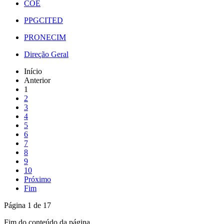
COE
PPGCITED
PRONECIM
Direção Geral
Início
Anterior
1
2
3
4
5
6
7
8
9
10
Próximo
Fim
Página 1 de 17
Fim do conteúdo da página