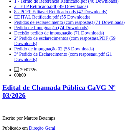
1 - Termo de Referencia Retificado.pdf
(46 Downloads)
2 - ETP Retificado.pdf
(49 Downloads)
8 - PCFP Editavel Retificado.ods
(47 Downloads)
EDITAL Retificado.pdf
(55 Downloads)
Pedidos de esclarecimento (com respostas)
(71 Downloads)
Pedido de Impugnação
(74 Downloads)
Decisão pedido de impugnação
(71 Downloads)
2º Pedido de esclarecimentos (com respostas).PDF
(59
Downloads)
Pedido de impugnação 02
(55 Downloads)
3º Pedido de Esclarecimento (com respostas).pdf
(21
Downloads)
29/07/26
00h00
Edital de Chamada Pública CaVG Nº
03/2026
Escrito por Marcos Betemps
Publicado em
Direção Geral