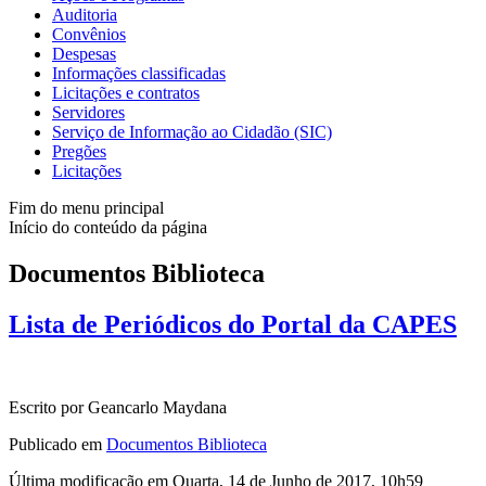
Auditoria
Convênios
Despesas
Informações classificadas
Licitações e contratos
Servidores
Serviço de Informação ao Cidadão (SIC)
Pregões
Licitações
Fim do menu principal
Início do conteúdo da página
Documentos Biblioteca
Lista de Periódicos do Portal da CAPES
Escrito por Geancarlo Maydana
Publicado em
Documentos Biblioteca
Última modificação em Quarta, 14 de Junho de 2017, 10h59