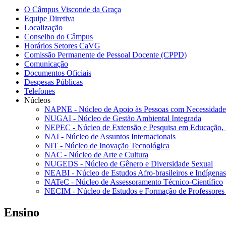
O Câmpus Visconde da Graça
Equipe Diretiva
Localização
Conselho do Câmpus
Horários Setores CaVG
Comissão Permanente de Pessoal Docente (CPPD)
Comunicação
Documentos Oficiais
Despesas Públicas
Telefones
Núcleos
NAPNE - Núcleo de Apoio às Pessoas com Necessidades
NUGAI - Núcleo de Gestão Ambiental Integrada
NEPEC - Núcleo de Extensão e Pesquisa em Educação, 
NAI - Núcleo de Assuntos Internacionais
NIT - Núcleo de Inovação Tecnológica
NAC - Núcleo de Arte e Cultura
NUGEDS - Núcleo de Gênero e Diversidade Sexual
NEABI - Núcleo de Estudos Afro-brasileiros e Indígenas
NATeC - Núcleo de Assessoramento Técnico-Científico
NECIM - Núcleo de Estudos e Formação de Professores 
Ensino