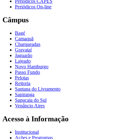
Periódicos CAPES
Periódicos On-line
Câmpus
Bagé
Camaquã
Charqueadas
Gravataí
Jaguarão
Lajeado
Novo Hamburgo
Passo Fundo
Pelotas
Reitoria
Santana do Livramento
Sapiranga
Sapucaia do Sul
Venâncio Aires
Acesso à Informação
Institucional
Ações e Programas