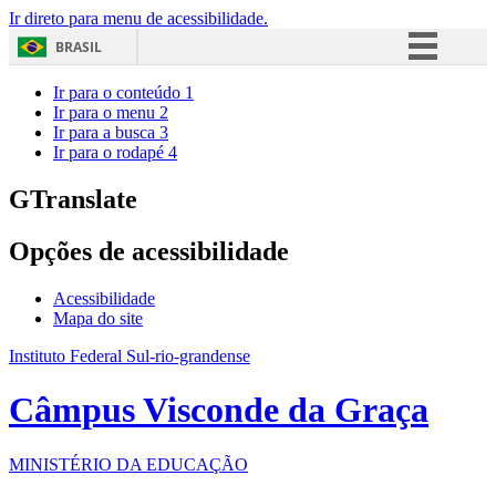
Ir direto para menu de acessibilidade.
BRASIL
Simplifique!
Ir para o conteúdo
1
Ir para o menu
2
Comunica BR
Ir para a busca
3
Ir para o rodapé
4
Participe
Acesso à informação
GTranslate
Legislação
Opções de acessibilidade
Canais
Acessibilidade
Mapa do site
Instituto Federal Sul-rio-grandense
Câmpus Visconde da Graça
MINISTÉRIO DA EDUCAÇÃO