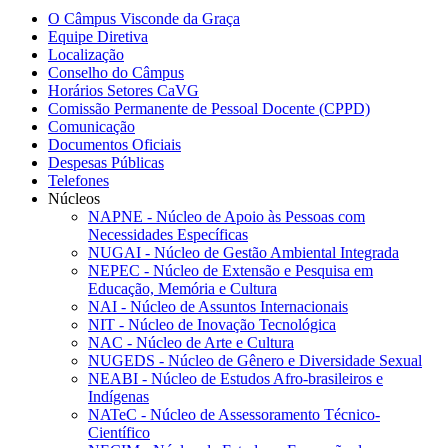
O Câmpus Visconde da Graça
Equipe Diretiva
Localização
Conselho do Câmpus
Horários Setores CaVG
Comissão Permanente de Pessoal Docente (CPPD)
Comunicação
Documentos Oficiais
Despesas Públicas
Telefones
Núcleos
NAPNE - Núcleo de Apoio às Pessoas com
Necessidades Específicas
NUGAI - Núcleo de Gestão Ambiental Integrada
NEPEC - Núcleo de Extensão e Pesquisa em
Educação, Memória e Cultura
NAI - Núcleo de Assuntos Internacionais
NIT - Núcleo de Inovação Tecnológica
NAC - Núcleo de Arte e Cultura
NUGEDS - Núcleo de Gênero e Diversidade Sexual
NEABI - Núcleo de Estudos Afro-brasileiros e
Indígenas
NATeC - Núcleo de Assessoramento Técnico-
Científico