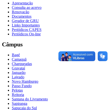
Apresentação
Consulta ao acervo
Renovação
Documentos
Gerador de GRU
Links Importantes
Periódicos CAPES
Periódicos On-line
Câmpus
Bagé
Camaquã
Charqueadas
Gravataí
Jaguarão
Lajeado
Novo Hamburgo
Passo Fundo
Pelotas
Reitoria
Santana do Livramento
Sapiranga
Sapucaia do Sul