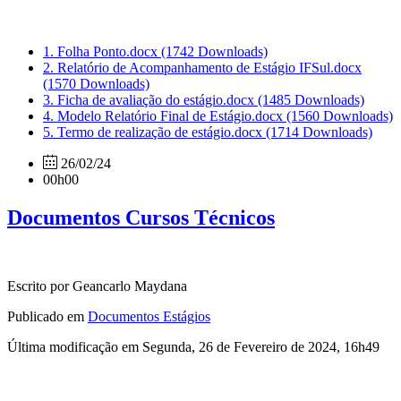
1. Folha Ponto.docx
(1742 Downloads)
2. Relatório de Acompanhamento de Estágio IFSul.docx
(1570 Downloads)
3. Ficha de avaliação do estágio.docx
(1485 Downloads)
4. Modelo Relatório Final de Estágio.docx
(1560 Downloads)
5. Termo de realização de estágio.docx
(1714 Downloads)
26/02/24
00h00
Documentos Cursos Técnicos
Escrito por Geancarlo Maydana
Publicado em
Documentos Estágios
Última modificação em Segunda, 26 de Fevereiro de 2024, 16h49