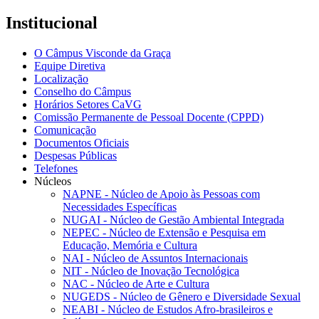
Institucional
O Câmpus Visconde da Graça
Equipe Diretiva
Localização
Conselho do Câmpus
Horários Setores CaVG
Comissão Permanente de Pessoal Docente (CPPD)
Comunicação
Documentos Oficiais
Despesas Públicas
Telefones
Núcleos
NAPNE - Núcleo de Apoio às Pessoas com
Necessidades Específicas
NUGAI - Núcleo de Gestão Ambiental Integrada
NEPEC - Núcleo de Extensão e Pesquisa em
Educação, Memória e Cultura
NAI - Núcleo de Assuntos Internacionais
NIT - Núcleo de Inovação Tecnológica
NAC - Núcleo de Arte e Cultura
NUGEDS - Núcleo de Gênero e Diversidade Sexual
NEABI - Núcleo de Estudos Afro-brasileiros e