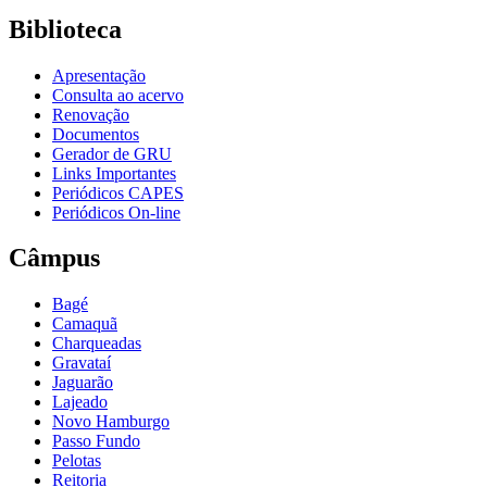
Biblioteca
Apresentação
Consulta ao acervo
Renovação
Documentos
Gerador de GRU
Links Importantes
Periódicos CAPES
Periódicos On-line
Câmpus
Bagé
Camaquã
Charqueadas
Gravataí
Jaguarão
Lajeado
Novo Hamburgo
Passo Fundo
Pelotas
Reitoria