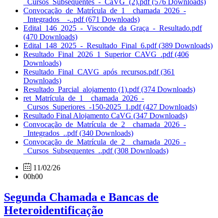
_Cursos_Subsequentes_-_CaVG_(2).pdf
(576 Downloads)
Convocação_de_Matrícula_de_1__chamada_2026_-
_Integrados__-..pdf
(671 Downloads)
Edital_146_2025_-_Visconde_da_Graça_-_Resultado.pdf
(470 Downloads)
Edital_148_2025_-_Resultado_Final_6.pdf
(389 Downloads)
Resultado_Final_2026_1_Superior_CAVG_.pdf
(406
Downloads)
Resultado_Final_CAVG_após_recursos.pdf
(361
Downloads)
Resultado_Parcial_alojamento (1).pdf
(374 Downloads)
ret_Matrícula_de_1__chamada_2026_-
_Cursos_Superiores_-150-2025_1.pdf
(427 Downloads)
Resultado Final Alojamento CaVG
(347 Downloads)
Convocação_de_Matrícula_de_2__chamada_2026_-
_Integrados_..pdf
(340 Downloads)
Convocação_de_Matrícula_de_2__chamada_2026_-
_Cursos_Subsequentes_..pdf
(308 Downloads)
11/02/26
00h00
Segunda Chamada e Bancas de
Heteroidentificação