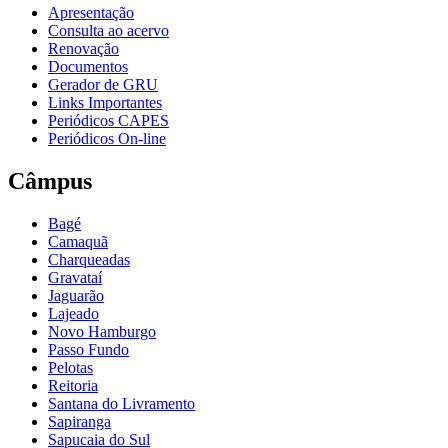
Apresentação
Consulta ao acervo
Renovação
Documentos
Gerador de GRU
Links Importantes
Periódicos CAPES
Periódicos On-line
Câmpus
Bagé
Camaquã
Charqueadas
Gravataí
Jaguarão
Lajeado
Novo Hamburgo
Passo Fundo
Pelotas
Reitoria
Santana do Livramento
Sapiranga
Sapucaia do Sul