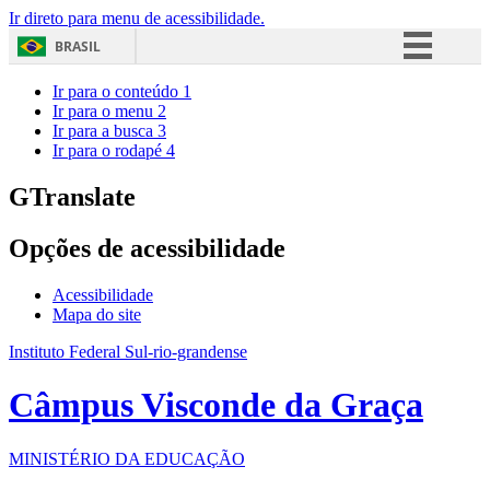
Ir direto para menu de acessibilidade.
BRASIL
Simplifique!
Ir para o conteúdo
1
Ir para o menu
2
Comunica BR
Ir para a busca
3
Ir para o rodapé
4
Participe
Acesso à informação
GTranslate
Legislação
Opções de acessibilidade
Canais
Acessibilidade
Mapa do site
Instituto Federal Sul-rio-grandense
Câmpus Visconde da Graça
MINISTÉRIO DA EDUCAÇÃO