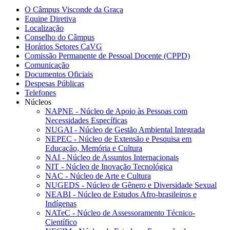
O Câmpus Visconde da Graça
Equipe Diretiva
Localização
Conselho do Câmpus
Horários Setores CaVG
Comissão Permanente de Pessoal Docente (CPPD)
Comunicação
Documentos Oficiais
Despesas Públicas
Telefones
Núcleos
NAPNE - Núcleo de Apoio às Pessoas com
Necessidades Específicas
NUGAI - Núcleo de Gestão Ambiental Integrada
NEPEC - Núcleo de Extensão e Pesquisa em
Educação, Memória e Cultura
NAI - Núcleo de Assuntos Internacionais
NIT - Núcleo de Inovação Tecnológica
NAC - Núcleo de Arte e Cultura
NUGEDS - Núcleo de Gênero e Diversidade Sexual
NEABI - Núcleo de Estudos Afro-brasileiros e
Indígenas
NATeC - Núcleo de Assessoramento Técnico-
Científico